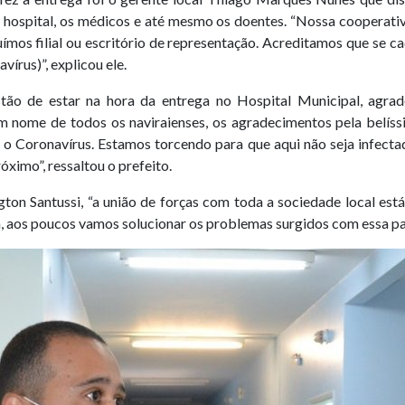
o hospital, os médicos e até mesmo os doentes. “Nossa cooperati
ímos filial ou escritório de representação. Acreditamos que se cad
írus)”, explicou ele.
tão de estar na hora da entrega no Hospital Municipal, agrade
 nome de todos os naviraienses, os agradecimentos pela belíssi
a o Coronavírus. Estamos torcendo para que aqui não seja infec
ximo”, ressaltou o prefeito.
gton Santussi, “a união de forças com toda a sociedade local est
a, aos poucos vamos solucionar os problemas surgidos com essa pa