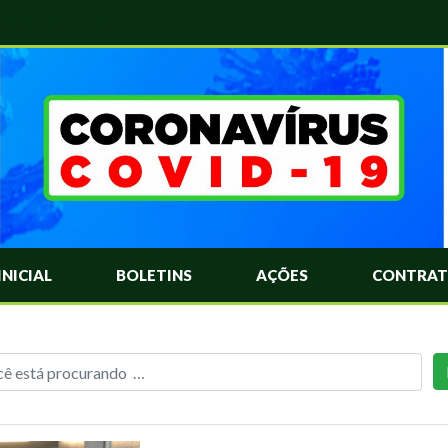
das Mais Comuns Sobre o Coronavírus. Informações Covid-19. Recomendações da OMS. Aprenda Sobre o Covid-19. Contratos Emergenciasis. Recomentadações do Ministério Público
INICIAL
BOLETINS
AÇÕES
CONTRAT