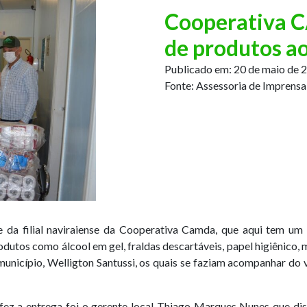
Cooperativa 
de produtos ao
Publicado em:
20 de maio de 
Fonte:
Assessoria de Imprensa
e da filial naviraiense da Cooperativa Camda, que aqui tem um
dutos como álcool em gel, fraldas descartáveis, papel higiênico, m
unicípio, Welligton Santussi, os quais se faziam acompanhar do 
z a entrega foi o gerente local Thiago Marques Nunes que dis