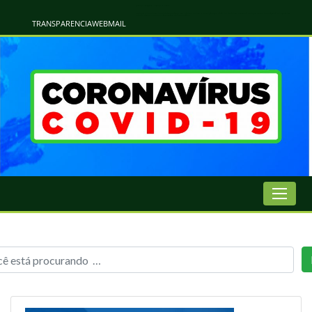
Atualização Coronavírus - Municipio de Naviraí
Informações e Esclarecimentos Oficiais do Governo Municipal Sobre a COVID-19. Leia Sobre os Sintomas, Prevenção e Dúvidas Mais Comuns Sobre o Coronavírus. Informações Covid-19. Recomendações da OMS. Aprenda Sobre
o Covid-19. Contratos Emergenciasis. Recomentadações do Ministério Público
TRANSPARENCIA
WEBMAIL