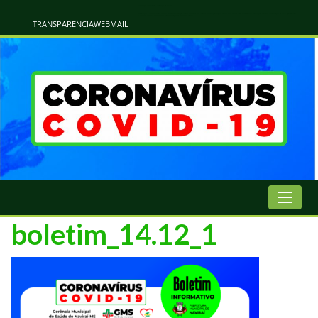
Atualização Coronavírus - Municipio de Naviraí
Informações e Esclarecimentos Oficiais do Governo Municipal Sobre a COVID-19. Leia Sobre os Sintomas, Prevenção e Dúvidas Mais Comuns Sobre o Coronavírus. Informações Covid-19. Recomendações da OMS. Aprenda Sobre
o Covid-19. Contratos Emergenciasis. Recomentadações do Ministério Público
TRANSPARENCIA
WEBMAIL
boletim_14.12_1