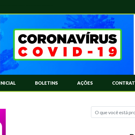
das Mais Comuns Sobre o Coronavírus. Informações Covid-19. Recomendações da OMS. Aprenda Sobre o Covid-19. Contratos Emergenciasis. Recomentadações do Ministério Público
INICIAL
BOLETINS
AÇÕES
CONTRAT