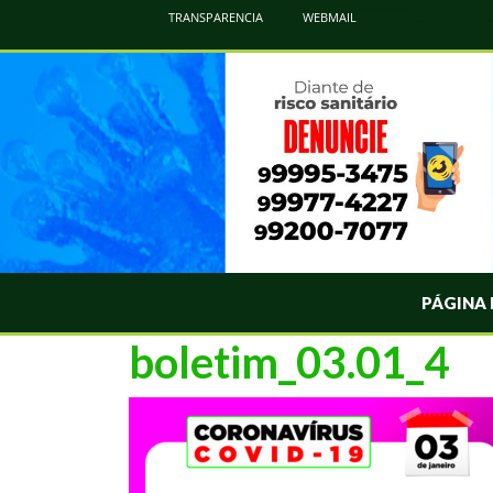
Atualização Coronavírus - Municipio de Naviraí
TRANSPARENCIA
WEBMAIL
Informações e Esclarecimentos Oficiais do Governo Municipal Sobre a COVID-19. Leia Sobre os Sintomas, Prevenção e Dúvi
PÁGINA 
boletim_03.01_4