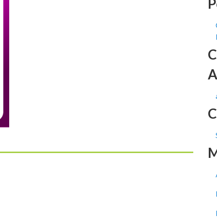
P
C
A
C
M