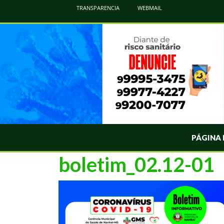
Atualização Coronavírus - Municipio de Naviraí
TRANSPARENCIA
WEBMAIL
Informações e Esclarecimentos Oficiais do Governo Municipal Sobre a COVID-19. Leia Sobre os Sintomas, Prevenção e Dúvi
PÁGINA 
boletim_02.12-01