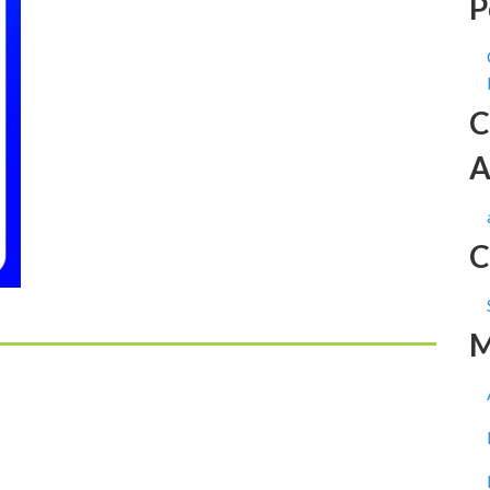
P
C
A
C
M