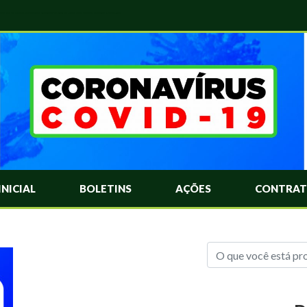
das Mais Comuns Sobre o Coronavírus. Informações Covid-19. Recomendações da OMS. Aprenda Sobre o Covid-19. Contratos Emergenciasis. Recomentadações do Ministério Público
INICIAL
BOLETINS
AÇÕES
CONTRAT