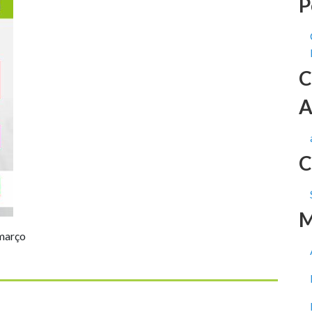
P
C
A
C
M
 março