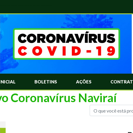
das Mais Comuns Sobre o Coronavírus. Informações Covid-19. Recomendações da OMS. Aprenda Sobre o Covid-19. Contratos Emergenciasis. Recomentadações do Ministério Público
INICIAL
BOLETINS
AÇÕES
CONTRAT
vo Coronavírus Naviraí