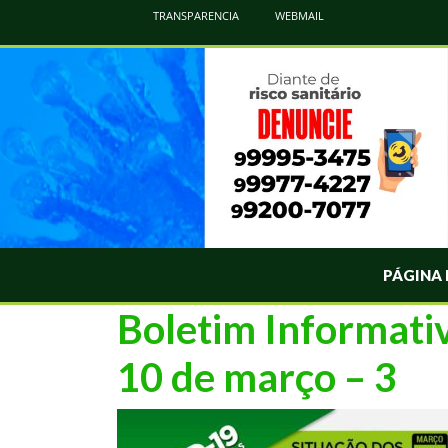
Atualização Coronavírus - Municipio de Naviraí
TRANSPARENCIA
WEBMAIL
Informações e Esclarecimentos Oficiais do Governo Municipal Sobre a COVID-19. Leia Sobre os Sintomas, Prevenção e Dúvi
PÁGINA 
Boletim Informati
10 de março – 3