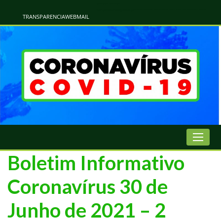
Atualização Coronavírus - Municipio de Naviraí
Informações e Esclarecimentos Oficiais do Governo Municipal Sobre a COVID-19. Leia Sobre os Sintomas, Prevenção e Dúvidas Mais Comuns Sobre o Coronavírus. Informações Covid-19. Recomendações da OMS. Aprenda Sobre
o Covid-19. Contratos Emergenciasis. Recomentadações do Ministério Público
TRANSPARENCIA
WEBMAIL
Boletim Informativo
Coronavírus 30 de
Junho de 2021 – 2