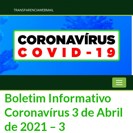
Atualização Coronavírus - Municipio de Naviraí
Informações e Esclarecimentos Oficiais do Governo Municipal Sobre a COVID-19. Leia Sobre os Sintomas, Prevenção e Dúvidas Mais Comuns Sobre o Coronavírus. Informações Covid-19. Recomendações da OMS. Aprenda Sobre
o Covid-19. Contratos Emergenciasis. Recomentadações do Ministério Público
TRANSPARENCIA
WEBMAIL
Boletim Informativo
Coronavírus 3 de Abril
de 2021 – 3