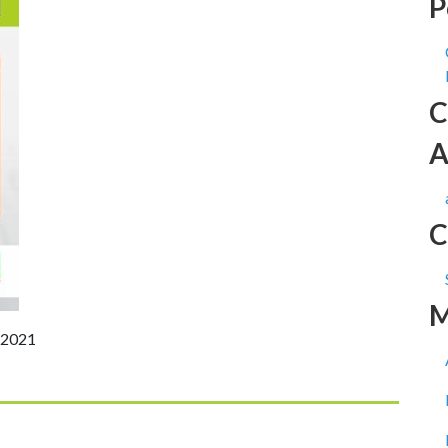
P
C
A
C
M
 2021