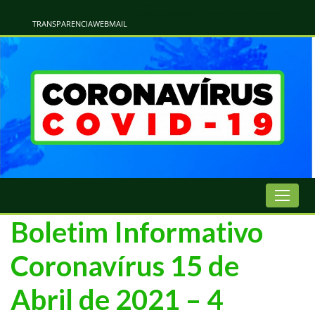
Atualização Coronavírus - Municipio de Naviraí
Informações e Esclarecimentos Oficiais do Governo Municipal Sobre a COVID-19. Leia Sobre os Sintomas, Prevenção e Dúvidas Mais Comuns Sobre o Coronavírus. Informações Covid-19. Recomendações da OMS. Aprenda Sobre
o Covid-19. Contratos Emergenciasis. Recomentadações do Ministério Público
TRANSPARENCIA
WEBMAIL
Boletim Informativo
Coronavírus 15 de
Abril de 2021 – 4