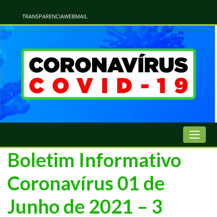
Atualização Coronavírus - Municipio de Naviraí
Informações e Esclarecimentos Oficiais do Governo Municipal Sobre a COVID-19. Leia Sobre os Sintomas, Prevenção e Dúvidas Mais Comuns Sobre o Coronavírus. Informações Covid-19. Recomendações da OMS. Aprenda Sobre
o Covid-19. Contratos Emergenciasis. Recomentadações do Ministério Público
TRANSPARENCIA
WEBMAIL
Boletim Informativo
Coronavírus 01 de
Junho de 2021 – 3