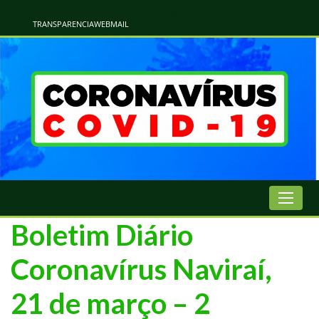
Atualização Coronavírus - Municipio de Naviraí
Informações e Esclarecimentos Oficiais do Governo Municipal Sobre a COVID-19. Leia Sobre os Sintomas, Prevenção e Dúvidas Mais Comuns Sobre o Coronavírus. Informações Covid-19. Recomendações da OMS. Aprenda Sobre
o Covid-19. Contratos Emergenciasis. Recomentadações do Ministério Público
TRANSPARENCIA
WEBMAIL
Boletim Diário
Coronavírus Naviraí,
21 de março – 2