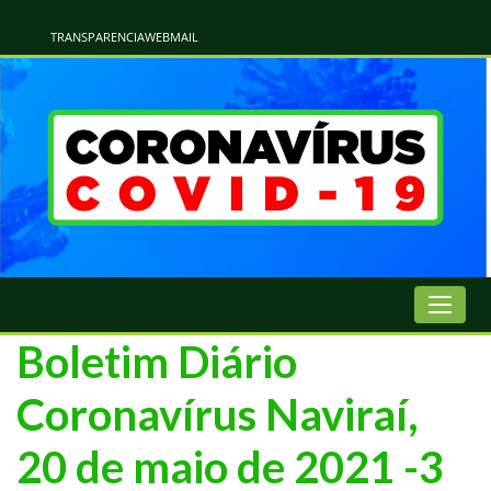
Atualização Coronavírus - Municipio de Naviraí
Informações e Esclarecimentos Oficiais do Governo Municipal Sobre a COVID-19. Leia Sobre os Sintomas, Prevenção e Dúvidas Mais Comuns Sobre o Coronavírus. Informações Covid-19. Recomendações da OMS. Aprenda Sobre
o Covid-19. Contratos Emergenciasis. Recomentadações do Ministério Público
TRANSPARENCIA
WEBMAIL
Boletim Diário
Coronavírus Naviraí,
20 de maio de 2021 -3