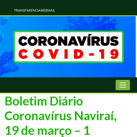
Atualização Coronavírus - Municipio de Naviraí
Informações e Esclarecimentos Oficiais do Governo Municipal Sobre a COVID-19. Leia Sobre os Sintomas, Prevenção e Dúvidas Mais Comuns Sobre o Coronavírus. Informações Covid-19. Recomendações da OMS. Aprenda Sobre
o Covid-19. Contratos Emergenciasis. Recomentadações do Ministério Público
TRANSPARENCIA
WEBMAIL
Boletim Diário
Coronavírus Naviraí,
19 de março – 1