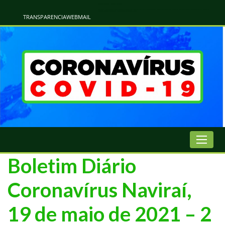
Atualização Coronavírus - Municipio de Naviraí
Informações e Esclarecimentos Oficiais do Governo Municipal Sobre a COVID-19. Leia Sobre os Sintomas, Prevenção e Dúvidas Mais Comuns Sobre o Coronavírus. Informações Covid-19. Recomendações da OMS. Aprenda Sobre
o Covid-19. Contratos Emergenciasis. Recomentadações do Ministério Público
TRANSPARENCIA
WEBMAIL
Boletim Diário
Coronavírus Naviraí,
19 de maio de 2021 – 2