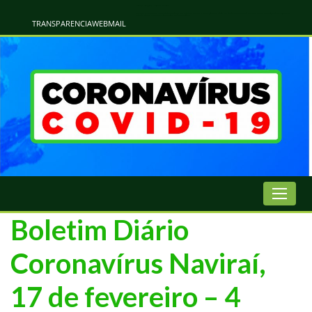
Atualização Coronavírus - Municipio de Naviraí
Informações e Esclarecimentos Oficiais do Governo Municipal Sobre a COVID-19. Leia Sobre os Sintomas, Prevenção e Dúvidas Mais Comuns Sobre o Coronavírus. Informações Covid-19. Recomendações da OMS. Aprenda Sobre
o Covid-19. Contratos Emergenciasis. Recomentadações do Ministério Público
TRANSPARENCIA
WEBMAIL
Boletim Diário
Coronavírus Naviraí,
17 de fevereiro – 4