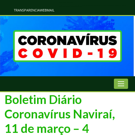
Atualização Coronavírus - Municipio de Naviraí
Informações e Esclarecimentos Oficiais do Governo Municipal Sobre a COVID-19. Leia Sobre os Sintomas, Prevenção e Dúvidas Mais Comuns Sobre o Coronavírus. Informações Covid-19. Recomendações da OMS. Aprenda Sobre
o Covid-19. Contratos Emergenciasis. Recomentadações do Ministério Público
TRANSPARENCIA
WEBMAIL
Boletim Diário
Coronavírus Naviraí,
11 de março – 4