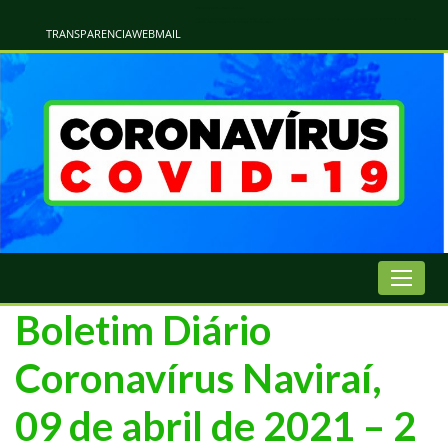
Atualização Coronavírus - Municipio de Naviraí
Informações e Esclarecimentos Oficiais do Governo Municipal Sobre a COVID-19. Leia Sobre os Sintomas, Prevenção e Dúvidas Mais Comuns Sobre o Coronavírus. Informações Covid-19. Recomendações da OMS. Aprenda Sobre
o Covid-19. Contratos Emergenciasis. Recomentadações do Ministério Público
TRANSPARENCIA
WEBMAIL
Boletim Diário
Coronavírus Naviraí,
09 de abril de 2021 – 2