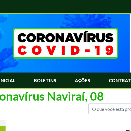
das Mais Comuns Sobre o Coronavírus. Informações Covid-19. Recomendações da OMS. Aprenda Sobre o Covid-19. Contratos Emergenciasis. Recomentadações do Ministério Público
INICIAL
BOLETINS
AÇÕES
CONTRAT
onavírus Naviraí, 08