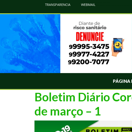
Atualização Coronavírus - Municipio de Naviraí
TRANSPARENCIA
WEBMAIL
Informações e Esclarecimentos Oficiais do Governo Municipal Sobre a COVID-19. Leia Sobre os Sintomas, Prevenção e Dúvi
PÁGINA 
Boletim Diário Cor
de março – 1