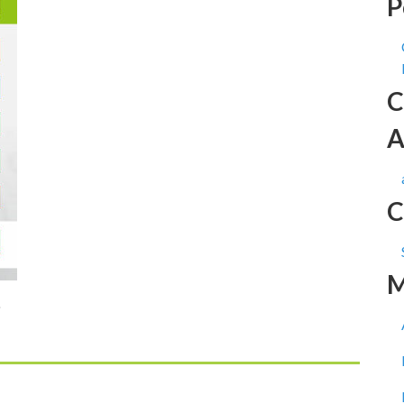
P
C
A
C
M
o