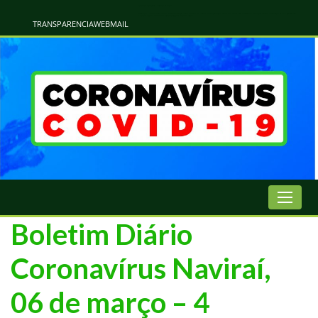
Atualização Coronavírus - Municipio de Naviraí
Informações e Esclarecimentos Oficiais do Governo Municipal Sobre a COVID-19. Leia Sobre os Sintomas, Prevenção e Dúvidas Mais Comuns Sobre o Coronavírus. Informações Covid-19. Recomendações da OMS. Aprenda Sobre
o Covid-19. Contratos Emergenciasis. Recomentadações do Ministério Público
TRANSPARENCIA
WEBMAIL
Boletim Diário
Coronavírus Naviraí,
06 de março – 4