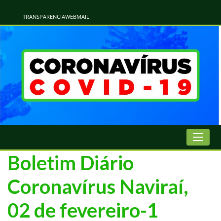
Atualização Coronavírus - Municipio de Naviraí
Informações e Esclarecimentos Oficiais do Governo Municipal Sobre a COVID-19. Leia Sobre os Sintomas, Prevenção e Dúvidas Mais Comuns Sobre o Coronavírus. Informações Covid-19. Recomendações da OMS. Aprenda Sobre
o Covid-19. Contratos Emergenciasis. Recomentadações do Ministério Público
TRANSPARENCIA
WEBMAIL
Boletim Diário
Coronavírus Naviraí,
02 de fevereiro-1