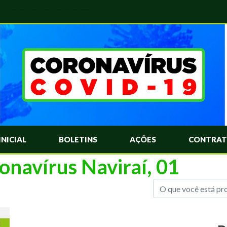
das Mais Comuns Sobre o Coronavírus. Informações Covid-19. Recomendações da OMS. Aprenda Sobre o Covid-19. Contratos Emergenciasis. Recomentadações do Ministério Público
INICIAL
BOLETINS
AÇÕES
CONTRAT
onavírus Naviraí, 01