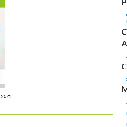
P
C
A
C
M
o 2021