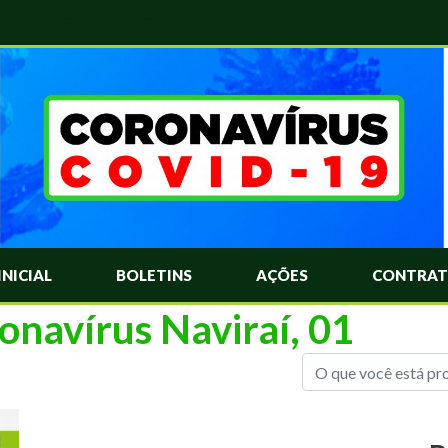
das Mais Comuns Sobre o Coronavírus. Informações Covid-19. Recomendações da OMS. Aprenda Sobre o Covid-19. Contratos Emergenciasis. Recomentadações do Ministério Público
INICIAL
BOLETINS
AÇÕES
CONTRAT
onavírus Naviraí, 01