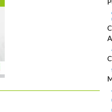
P
C
A
C
M