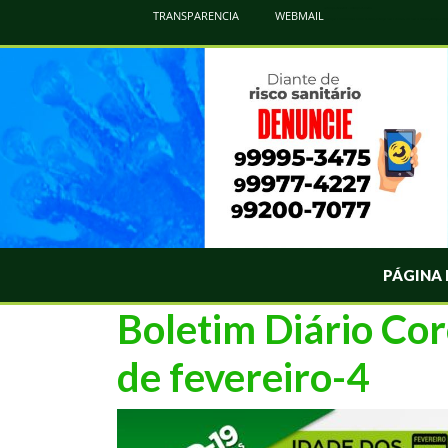
Atualização Coronavírus - Municipio de Naviraí
TRANSPARENCIA
WEBMAIL
Informações e Esclarecimentos Oficiais do Governo Municipal Sobre a COVID-19. Leia Sobre os Sintomas, Prevenção e Dúvi
PÁGINA 
Boletim Diário Cor
de fevereiro-4