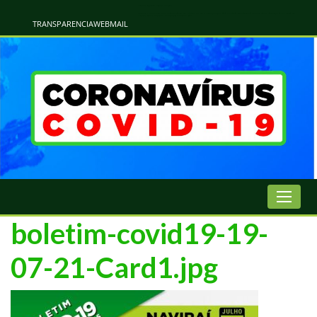
Atualização Coronavírus - Municipio de Naviraí
Informações e Esclarecimentos Oficiais do Governo Municipal Sobre a COVID-19. Leia Sobre os Sintomas, Prevenção e Dúvidas Mais Comuns Sobre o Coronavírus. Informações Covid-19. Recomendações da OMS. Aprenda Sobre
o Covid-19. Contratos Emergenciasis. Recomentadações do Ministério Público
TRANSPARENCIA
WEBMAIL
boletim-covid19-19-
07-21-Card1.jpg