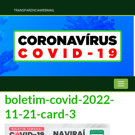
Atualização Coronavírus - Municipio de Naviraí
Informações e Esclarecimentos Oficiais do Governo Municipal Sobre a COVID-19. Leia Sobre os Sintomas, Prevenção e Dúvidas Mais Comuns Sobre o Coronavírus. Informações Covid-19. Recomendações da OMS. Aprenda Sobre
o Covid-19. Contratos Emergenciasis. Recomentadações do Ministério Público
TRANSPARENCIA
WEBMAIL
boletim-covid-2022-
11-21-card-3