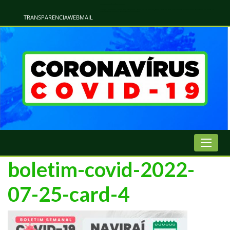
Atualização Coronavírus - Municipio de Naviraí
Informações e Esclarecimentos Oficiais do Governo Municipal Sobre a COVID-19. Leia Sobre os Sintomas, Prevenção e Dúvidas Mais Comuns Sobre o Coronavírus. Informações Covid-19. Recomendações da OMS. Aprenda Sobre
o Covid-19. Contratos Emergenciasis. Recomentadações do Ministério Público
TRANSPARENCIA
WEBMAIL
boletim-covid-2022-
07-25-card-4