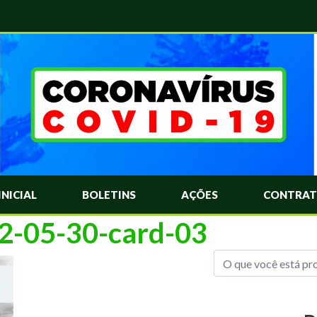
das Mais Comuns Sobre o Coronavírus. Informações Covid-19. Recomendações da OMS. Aprenda Sobre o Covid-19. Contratos Emergenciasis. Recomentadações do Ministério Público
INICIAL
BOLETINS
AÇÕES
CONTRAT
22-05-30-card-03