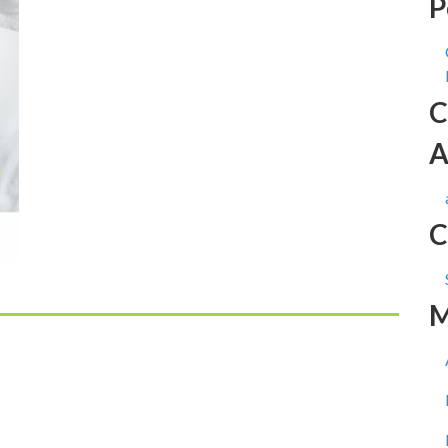
P
C
A
C
M