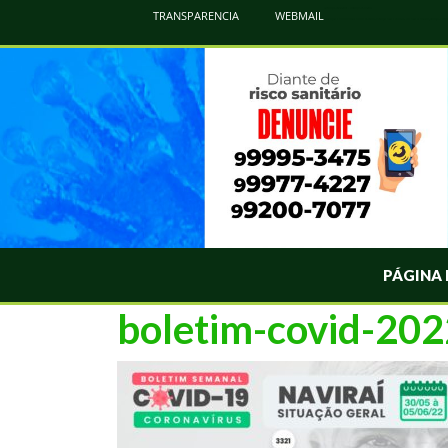
Atualização Coronavírus - Municipio de Naviraí
TRANSPARENCIA
WEBMAIL
Informações e Esclarecimentos Oficiais do Governo Municipal Sobre a COVID-19. Leia Sobre os Sintomas, Prevenção e Dúvi
PÁGINA 
boletim-covid-20