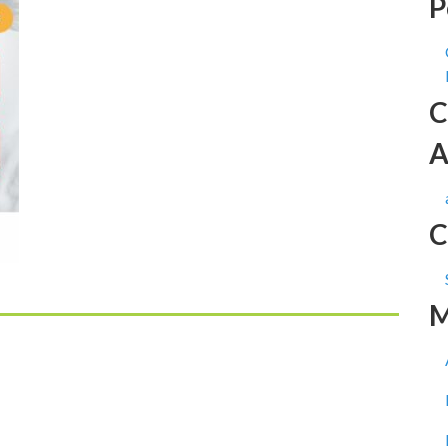
P
C
A
C
M