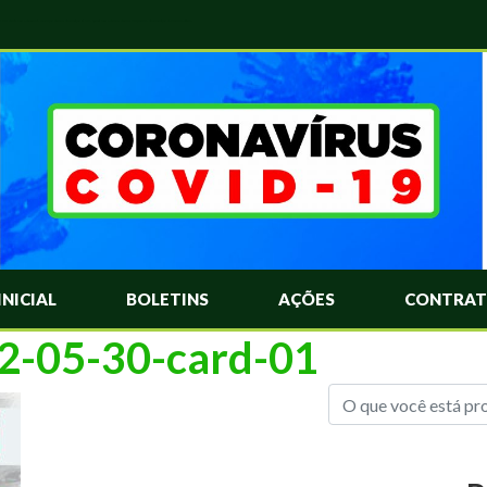
das Mais Comuns Sobre o Coronavírus. Informações Covid-19. Recomendações da OMS. Aprenda Sobre o Covid-19. Contratos Emergenciasis. Recomentadações do Ministério Público
INICIAL
BOLETINS
AÇÕES
CONTRAT
22-05-30-card-01