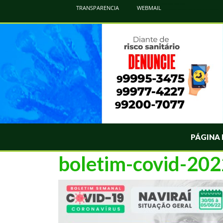
Atualização Coronavírus - Municipio de Naviraí
TRANSPARENCIA
WEBMAIL
Informações e Esclarecimentos Oficiais do Governo Municipal Sobre a COVID-19. Leia Sobre os Sintomas, Prevenção e Dúvi
PÁGINA 
boletim-covid-20