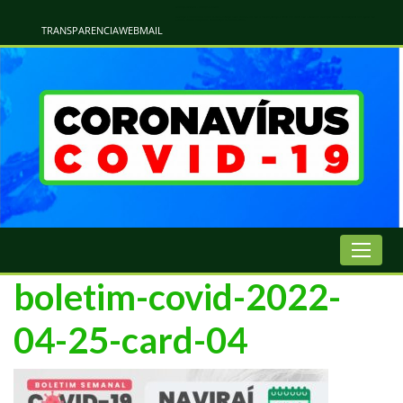
Atualização Coronavírus - Municipio de Naviraí
Informações e Esclarecimentos Oficiais do Governo Municipal Sobre a COVID-19. Leia Sobre os Sintomas, Prevenção e Dúvidas Mais Comuns Sobre o Coronavírus. Informações Covid-19. Recomendações da OMS. Aprenda Sobre
o Covid-19. Contratos Emergenciasis. Recomentadações do Ministério Público
TRANSPARENCIA
WEBMAIL
boletim-covid-2022-
04-25-card-04