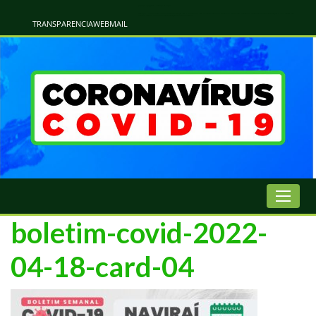
Atualização Coronavírus - Municipio de Naviraí
Informações e Esclarecimentos Oficiais do Governo Municipal Sobre a COVID-19. Leia Sobre os Sintomas, Prevenção e Dúvidas Mais Comuns Sobre o Coronavírus. Informações Covid-19. Recomendações da OMS. Aprenda Sobre
o Covid-19. Contratos Emergenciasis. Recomentadações do Ministério Público
TRANSPARENCIA
WEBMAIL
boletim-covid-2022-
04-18-card-04