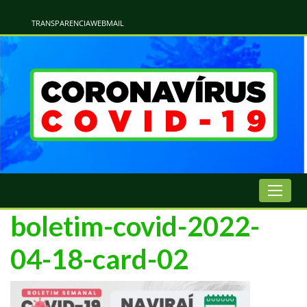
Atualização Coronavírus - Municipio de Naviraí
Informações e Esclarecimentos Oficiais do Governo Municipal Sobre a COVID-19. Leia Sobre os Sintomas, Prevenção e Dúvidas Mais Comuns Sobre o Coronavírus. Informações Covid-19. Recomendações da OMS. Aprenda Sobre
o Covid-19. Contratos Emergenciasis. Recomentadações do Ministério Público
TRANSPARENCIA
WEBMAIL
boletim-covid-2022-
04-18-card-02