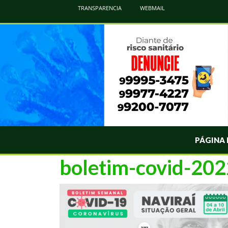
Atualização Coronavírus - Municipio de Naviraí
TRANSPARENCIA
WEBMAIL
Informações e Esclarecimentos Oficiais do Governo Municipal Sobre a COVID-19. Leia Sobre os Sintomas, Prevenção e Dúvi
PÁGINA 
boletim-covid-20