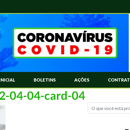
das Mais Comuns Sobre o Coronavírus. Informações Covid-19. Recomendações da OMS. Aprenda Sobre o Covid-19. Contratos Emergenciasis. Recomentadações do Ministério Público
INICIAL
BOLETINS
AÇÕES
CONTRAT
22-04-04-card-04