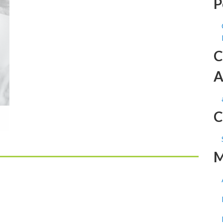
P
C
A
C
M