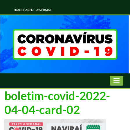
Atualização Coronavírus - Municipio de Naviraí
Informações e Esclarecimentos Oficiais do Governo Municipal Sobre a COVID-19. Leia Sobre os Sintomas, Prevenção e Dúvidas Mais Comuns Sobre o Coronavírus. Informações Covid-19. Recomendações da OMS. Aprenda Sobre
o Covid-19. Contratos Emergenciasis. Recomentadações do Ministério Público
TRANSPARENCIA
WEBMAIL
boletim-covid-2022-
04-04-card-02