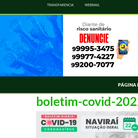
Atualização Coronavírus - Municipio de Naviraí
TRANSPARENCIA
WEBMAIL
Informações e Esclarecimentos Oficiais do Governo Municipal Sobre a COVID-19. Leia Sobre os Sintomas, Prevenção e Dúvi
PÁGINA 
boletim-covid-20