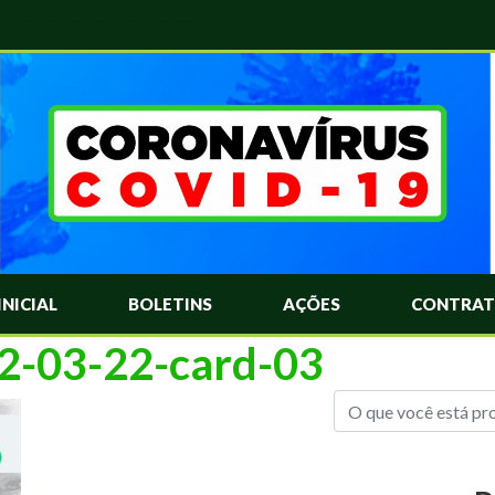
das Mais Comuns Sobre o Coronavírus. Informações Covid-19. Recomendações da OMS. Aprenda Sobre o Covid-19. Contratos Emergenciasis. Recomentadações do Ministério Público
INICIAL
BOLETINS
AÇÕES
CONTRAT
22-03-22-card-03