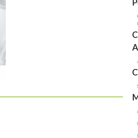
P
C
A
C
M