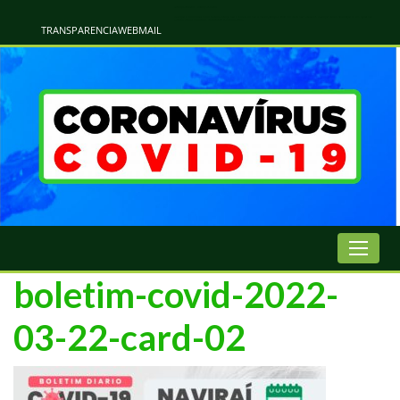
Atualização Coronavírus - Municipio de Naviraí
Informações e Esclarecimentos Oficiais do Governo Municipal Sobre a COVID-19. Leia Sobre os Sintomas, Prevenção e Dúvidas Mais Comuns Sobre o Coronavírus. Informações Covid-19. Recomendações da OMS. Aprenda Sobre
o Covid-19. Contratos Emergenciasis. Recomentadações do Ministério Público
TRANSPARENCIA
WEBMAIL
boletim-covid-2022-
03-22-card-02