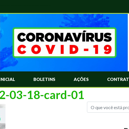
das Mais Comuns Sobre o Coronavírus. Informações Covid-19. Recomendações da OMS. Aprenda Sobre o Covid-19. Contratos Emergenciasis. Recomentadações do Ministério Público
INICIAL
BOLETINS
AÇÕES
CONTRAT
22-03-18-card-01