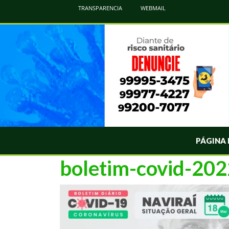
Atualização Coronavírus - Municipio de Naviraí
TRANSPARENCIA
WEBMAIL
Informações e Esclarecimentos Oficiais do Governo Municipal Sobre a COVID-19. Leia Sobre os Sintomas, Prevenção e Dúvi
PÁGINA 
boletim-covid-20