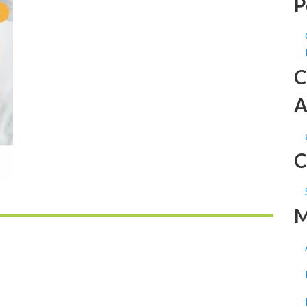
P
C
A
C
M