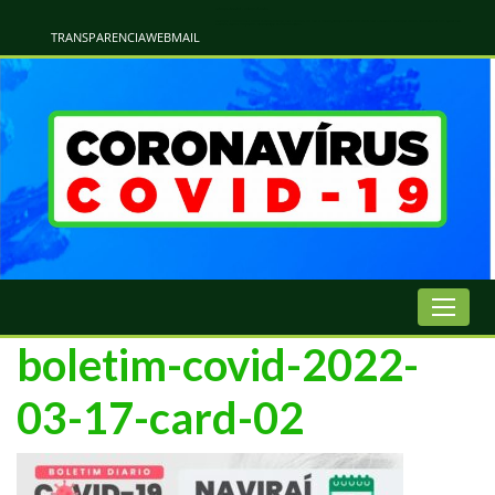
Atualização Coronavírus - Municipio de Naviraí
Informações e Esclarecimentos Oficiais do Governo Municipal Sobre a COVID-19. Leia Sobre os Sintomas, Prevenção e Dúvidas Mais Comuns Sobre o Coronavírus. Informações Covid-19. Recomendações da OMS. Aprenda Sobre
o Covid-19. Contratos Emergenciasis. Recomentadações do Ministério Público
TRANSPARENCIA
WEBMAIL
boletim-covid-2022-
03-17-card-02