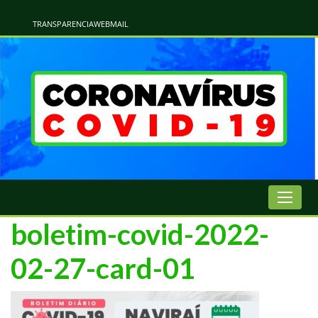
Atualização Coronavírus - Municipio de Naviraí
Informações e Esclarecimentos Oficiais do Governo Municipal Sobre a COVID-19. Leia Sobre os Sintomas, Prevenção e Dúvidas Mais Comuns Sobre o Coronavírus. Informações Covid-19. Recomendações da OMS. Aprenda Sobre
o Covid-19. Contratos Emergenciasis. Recomentadações do Ministério Público
TRANSPARENCIA
WEBMAIL
boletim-covid-2022-
02-27-card-01