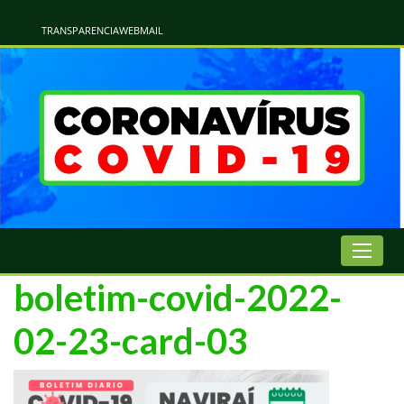
Atualização Coronavírus - Municipio de Naviraí
Informações e Esclarecimentos Oficiais do Governo Municipal Sobre a COVID-19. Leia Sobre os Sintomas, Prevenção e Dúvidas Mais Comuns Sobre o Coronavírus. Informações Covid-19. Recomendações da OMS. Aprenda Sobre
o Covid-19. Contratos Emergenciasis. Recomentadações do Ministério Público
TRANSPARENCIA
WEBMAIL
boletim-covid-2022-
02-23-card-03