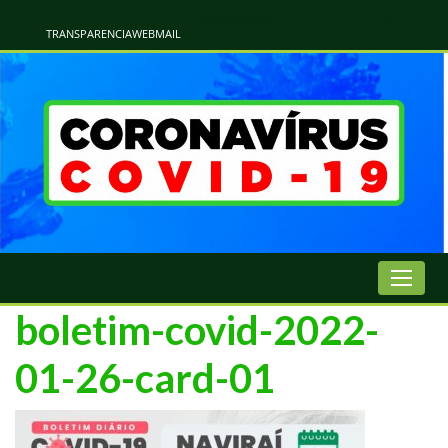
Atualização Coronavírus - Municipio de Naviraí
Informações e Esclarecimentos Oficiais do Governo Municipal Sobre a COVID-19. Leia Sobre os Sintomas, Prevenção e Dúvidas Mais Comuns Sobre o Coronavírus. Informações Covid-19. Recomendações da OMS. Aprenda Sobre
o Covid-19. Contratos Emergenciasis. Recomentadações do Ministério Público
TRANSPARENCIA
WEBMAIL
boletim-covid-2022-
01-26-card-01