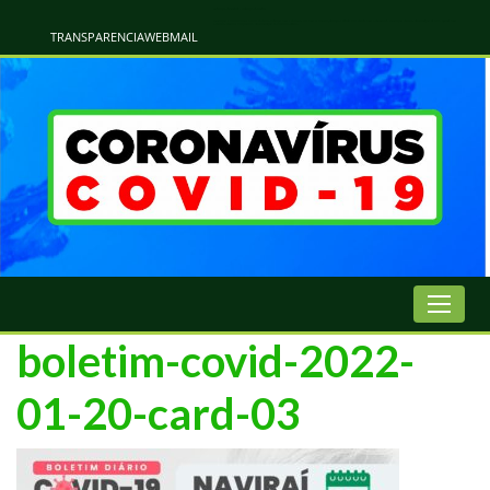
Atualização Coronavírus - Municipio de Naviraí
Informações e Esclarecimentos Oficiais do Governo Municipal Sobre a COVID-19. Leia Sobre os Sintomas, Prevenção e Dúvidas Mais Comuns Sobre o Coronavírus. Informações Covid-19. Recomendações da OMS. Aprenda Sobre
o Covid-19. Contratos Emergenciasis. Recomentadações do Ministério Público
TRANSPARENCIA
WEBMAIL
boletim-covid-2022-
01-20-card-03