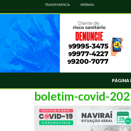
Atualização Coronavírus - Municipio de Naviraí
TRANSPARENCIA
WEBMAIL
Informações e Esclarecimentos Oficiais do Governo Municipal Sobre a COVID-19. Leia Sobre os Sintomas, Prevenção e Dúvi
PÁGINA 
boletim-covid-20