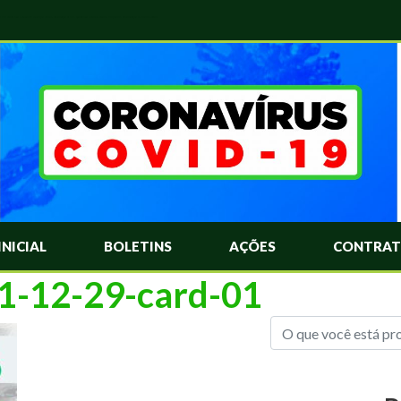
das Mais Comuns Sobre o Coronavírus. Informações Covid-19. Recomendações da OMS. Aprenda Sobre o Covid-19. Contratos Emergenciasis. Recomentadações do Ministério Público
INICIAL
BOLETINS
AÇÕES
CONTRAT
21-12-29-card-01