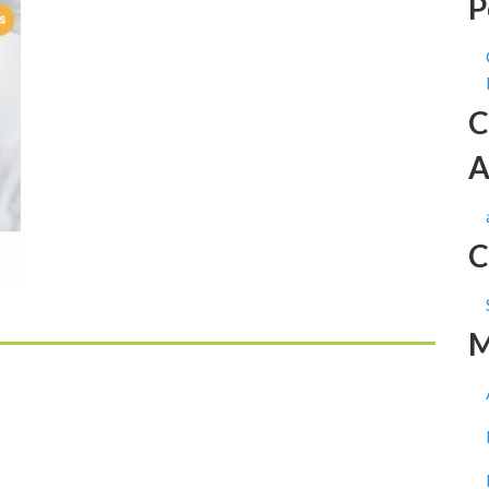
P
C
A
C
M