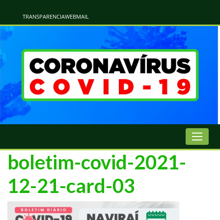
Atualização Coronavírus - Municipio de Naviraí
Informações e Esclarecimentos Oficiais do Governo Municipal Sobre a COVID-19. Leia Sobre os Sintomas, Prevenção e Dúvidas Mais Comuns Sobre o Coronavírus. Informações Covid-19. Recomendações da OMS. Aprenda Sobre
o Covid-19. Contratos Emergenciasis. Recomentadações do Ministério Público
TRANSPARENCIA
WEBMAIL
boletim-covid-2021-
12-21-card-03