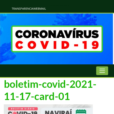
Atualização Coronavírus - Municipio de Naviraí
Informações e Esclarecimentos Oficiais do Governo Municipal Sobre a COVID-19. Leia Sobre os Sintomas, Prevenção e Dúvidas Mais Comuns Sobre o Coronavírus. Informações Covid-19. Recomendações da OMS. Aprenda Sobre
o Covid-19. Contratos Emergenciasis. Recomentadações do Ministério Público
TRANSPARENCIA
WEBMAIL
boletim-covid-2021-
11-17-card-01