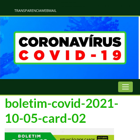
Atualização Coronavírus - Municipio de Naviraí
Informações e Esclarecimentos Oficiais do Governo Municipal Sobre a COVID-19. Leia Sobre os Sintomas, Prevenção e Dúvidas Mais Comuns Sobre o Coronavírus. Informações Covid-19. Recomendações da OMS. Aprenda Sobre
o Covid-19. Contratos Emergenciasis. Recomentadações do Ministério Público
TRANSPARENCIA
WEBMAIL
boletim-covid-2021-
10-05-card-02