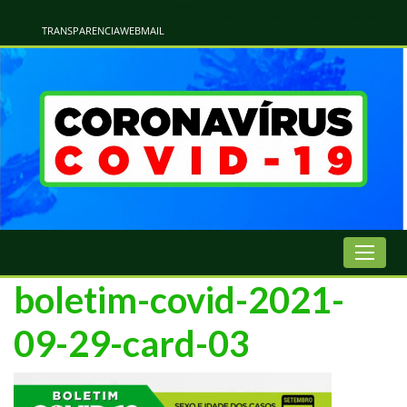
Atualização Coronavírus - Municipio de Naviraí
Informações e Esclarecimentos Oficiais do Governo Municipal Sobre a COVID-19. Leia Sobre os Sintomas, Prevenção e Dúvidas Mais Comuns Sobre o Coronavírus. Informações Covid-19. Recomendações da OMS. Aprenda Sobre
o Covid-19. Contratos Emergenciasis. Recomentadações do Ministério Público
TRANSPARENCIA
WEBMAIL
boletim-covid-2021-
09-29-card-03