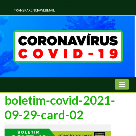
Atualização Coronavírus - Municipio de Naviraí
Informações e Esclarecimentos Oficiais do Governo Municipal Sobre a COVID-19. Leia Sobre os Sintomas, Prevenção e Dúvidas Mais Comuns Sobre o Coronavírus. Informações Covid-19. Recomendações da OMS. Aprenda Sobre
o Covid-19. Contratos Emergenciasis. Recomentadações do Ministério Público
TRANSPARENCIA
WEBMAIL
boletim-covid-2021-
09-29-card-02