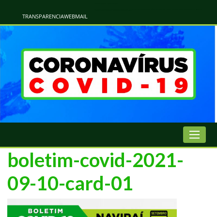
Atualização Coronavírus - Municipio de Naviraí
Informações e Esclarecimentos Oficiais do Governo Municipal Sobre a COVID-19. Leia Sobre os Sintomas, Prevenção e Dúvidas Mais Comuns Sobre o Coronavírus. Informações Covid-19. Recomendações da OMS. Aprenda Sobre
o Covid-19. Contratos Emergenciasis. Recomentadações do Ministério Público
TRANSPARENCIA
WEBMAIL
boletim-covid-2021-
09-10-card-01