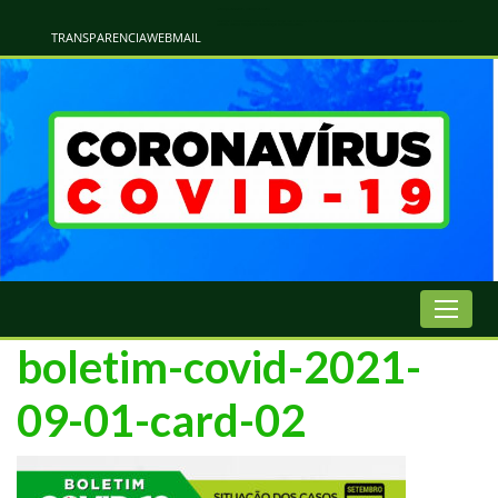
Atualização Coronavírus - Municipio de Naviraí
Informações e Esclarecimentos Oficiais do Governo Municipal Sobre a COVID-19. Leia Sobre os Sintomas, Prevenção e Dúvidas Mais Comuns Sobre o Coronavírus. Informações Covid-19. Recomendações da OMS. Aprenda Sobre
o Covid-19. Contratos Emergenciasis. Recomentadações do Ministério Público
TRANSPARENCIA
WEBMAIL
boletim-covid-2021-
09-01-card-02