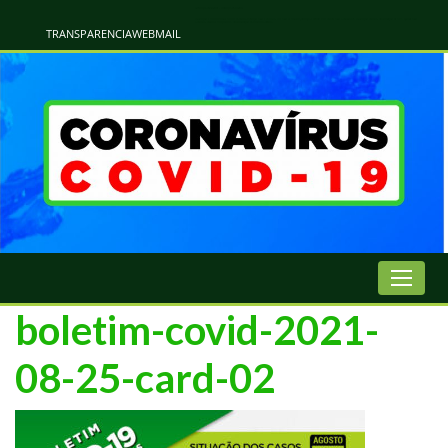
Atualização Coronavírus - Municipio de Naviraí
Informações e Esclarecimentos Oficiais do Governo Municipal Sobre a COVID-19. Leia Sobre os Sintomas, Prevenção e Dúvidas Mais Comuns Sobre o Coronavírus. Informações Covid-19. Recomendações da OMS. Aprenda Sobre
o Covid-19. Contratos Emergenciasis. Recomentadações do Ministério Público
TRANSPARENCIA
WEBMAIL
boletim-covid-2021-
08-25-card-02